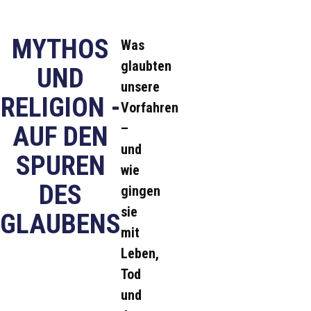
MYTHOS
Was
glaubten
UND
unsere
RELIGION -
Vorfahren
–
AUF DEN
und
SPUREN
wie
DES
gingen
sie
GLAUBENS
mit
Leben,
Tod
und