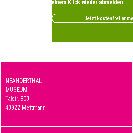
einem Klick wieder abmelden
.
Jetzt kostenfrei anm
NEANDERTHAL
MUSEUM
Talstr. 300
40822 Mettmann