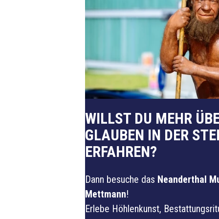
WILLST DU MEHR ÜB
GLAUBEN IN DER STE
ERFAHREN?
Dann besuche das
Neanderthal M
Mettmann
!
Erlebe Höhlenkunst, Bestattungsrit