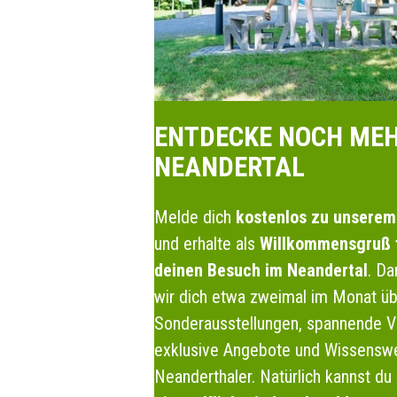
ENTDECKE NOCH MEH
NEANDERTAL
Melde dich
kostenlos zu unserem
und erhalte als
Willkommensgruß f
deinen Besuch im Neandertal
. Da
wir dich etwa zweimal im Monat ü
Sonderausstellungen, spannende V
exklusive Angebote und Wissensw
Neanderthaler. Natürlich kannst du