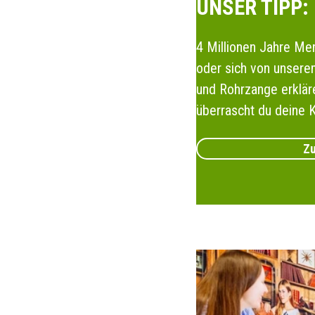
UNSER TIPP:
4 Millionen Jahre Me
oder sich von unsere
und Rohrzange erklär
überrascht du deine K
Zu