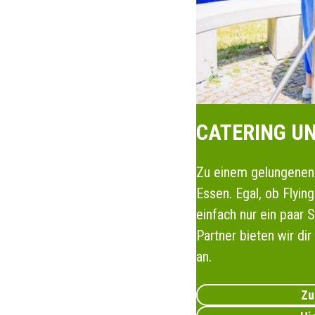
CATERING U
Zu einem gelungenen
Essen. Egal, ob Flying
einfach nur ein paar
Partner bieten wir d
an.
Zu