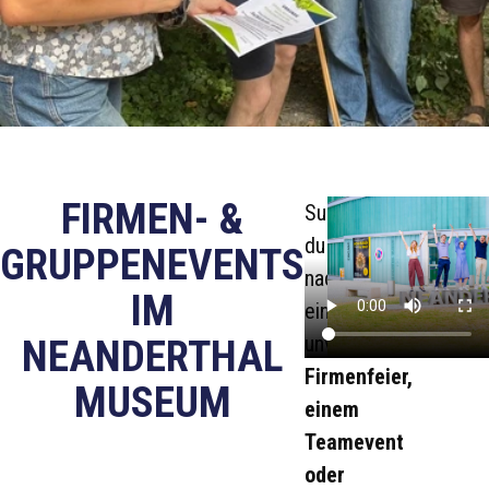
FIRMEN- &
Suchst
du
GRUPPENEVENTS
nach
IM
einer
unvergesslichen
NEANDERTHAL
Firmenfeier,
MUSEUM
einem
Teamevent
oder