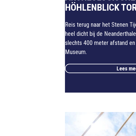
HÖHLENBLICK TO
Reis terug naar het Stenen Ti
heel dicht bij de Neanderthaler
slechts 400 meter afstand en
Museum.
Lees mee