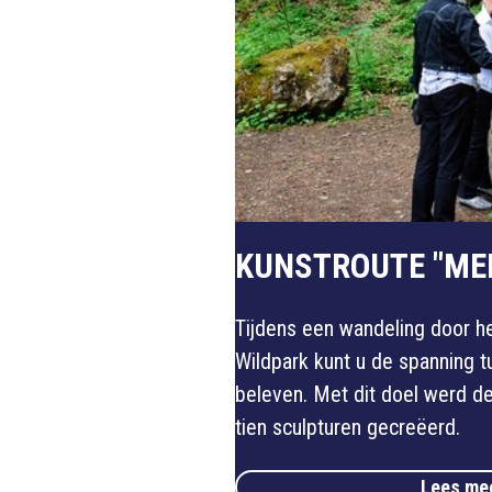
KUNSTROUTE "ME
Tijdens een wandeling door h
Wildpark kunt u de spanning t
beleven. Met dit doel werd 
tien sculpturen gecreëerd.
Lees mee