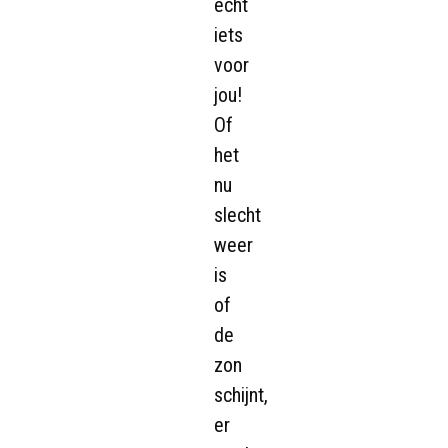
echt
iets
voor
jou!
Of
het
nu
slecht
weer
is
of
de
zon
schijnt,
er