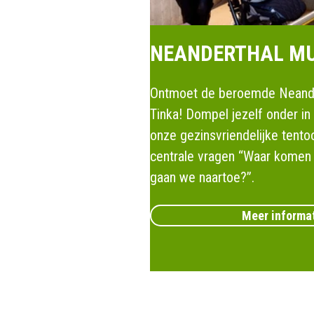
NEANDERTHAL M
Ontmoet de beroemde Neand
Tinka! Dompel jezelf onder in 
onze gezinsvriendelijke tento
centrale vragen “Waar komen 
gaan we naartoe?”.
Meer informat