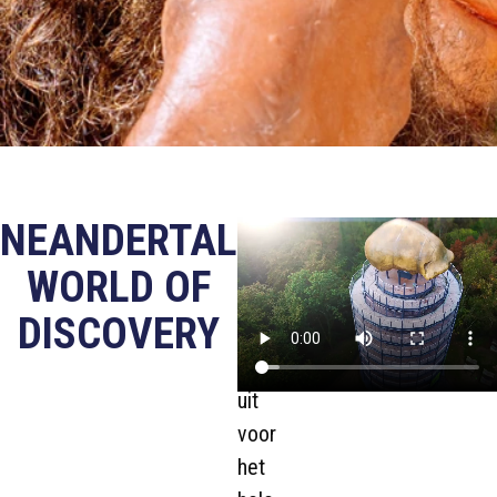
NEANDERTAL
Zin
in
WORLD OF
een
DISCOVERY
spannend
dagje
uit
voor
het